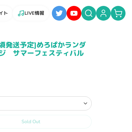
検
イト
LIVE情報
索
旬頃発送予定]めろぱかランダ
ジ サマーフェスティバル
Sold Out