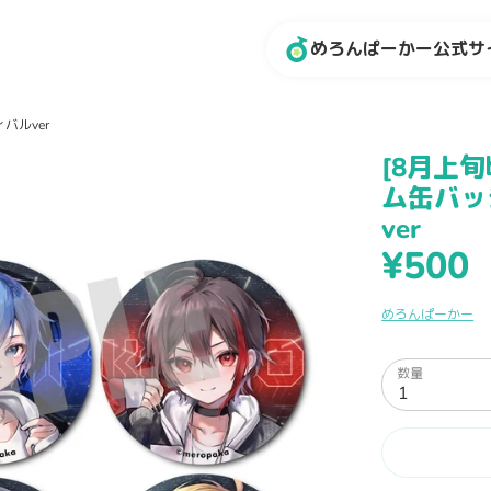
ス
めろんぱーかー公式サ
ト
ア
内
バルver
を
[8月上
検
ム缶バッ
索
ver
¥500
めろんぱーかー
数量
1