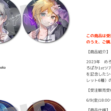
この商品は受
のうえ、ご購
【商品紹介】
2023年 
ろぱか1st
を記念したシ
レット6種）
【受注販売受
6/9(金)18:0
【商品仕様】