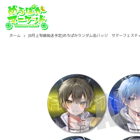
コ
ン
テ
ン
ツ
ホーム
[8月上旬頃発送予定]めろぱかランダム缶バッジ サマーフェスティ
を
ス
キ
ッ
プ
す
る