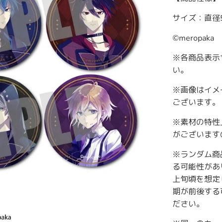
サイズ：直径
©meropaka
※各商品表示
い。
※画像はイメ
ございます。
※素材の特性
がございます
※ランダム商
る可能性があ
上旬頃を想定
期が前後する
ださい。