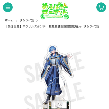
コ
ン
テ
ン
ホーム
サムライ翔
ログイン
新規会員登録
ツ
【受注生産】アクリルスタンド 魑魅魑魅魍魎魑魅魍魎ver.(サムライ翔)
を
ス
キ
検
ス
ッ
索
ト
プ
ア
す
内
る
を
検
なろ屋
索
サムライ翔
そらねこ