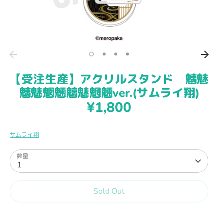
KAITO
kamome
【受注生産】アクリルスタンド 魑魅
魑魅魍魎魑魅魍魎ver.(サムライ翔)
めろんぱーかー公式サイト
¥1,800
LIVE情報
サムライ翔
ホーム
数量
1
お問い合わせ
Sold Out